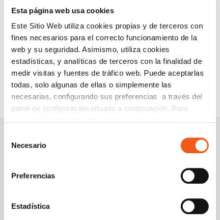
Esta página web usa cookies
PROTECCIÓN DE DATOS
Este Sitio Web utiliza cookies propias y de terceros con
PUBLICACIONES JURÍDICAS
fines necesarios para el correcto funcionamiento de la
SERVICIOS
web y su seguridad. Asimismo, utiliza cookies
WEBINARS Y PONENCIAS
estadísticas, y analíticas de terceros con la finalidad de
medir visitas y fuentes de tráfico web. Puede aceptarlas
todas, solo algunas de ellas o simplemente las
necesarias, configurando sus preferencias a través del
panel de configuración situado a continuación. Para
revocar el consentimiento prestado, pulse el botón
“revocar cookies” instalado a pie de página. Puede
Selección
consultar nuestra política de cookies
política de cookies
Necesario
Foro empresarial
de
Acuerdo de
DATA
para más información.
consentimiento
Colaboración
MANAGEMENT
ANERR – FORLOPD
SPAIN SUMMIT 2018
Preferencias
Estadística