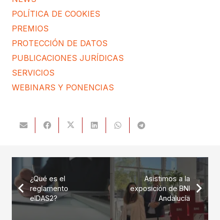
POLÍTICA DE COOKIES
PREMIOS
PROTECCIÓN DE DATOS
PUBLICACIONES JURÍDICAS
SERVICIOS
WEBINARS Y PONENCIAS
¿Qué es el
Asistimos a la
reglamento
exposición de BNI
eIDAS2?
Andalucía