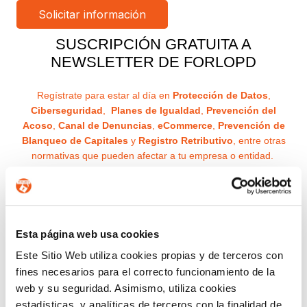
SUSCRIPCIÓN GRATUITA A
NEWSLETTER DE FORLOPD
Regístrate para estar al día en
Protección de Datos
,
Ciberseguridad
,
Planes de Igualdad
,
Prevención del
Acoso
,
Canal de Denuncias
,
eCommerce
,
Prevención de
Blanqueo de Capitales
y
Registro Retributivo
, entre otras
normativas que pueden afectar a tu empresa o entidad.
Email
Recibirás un correo para confirmar la suscripción
Esta página web usa cookies
Este Sitio Web utiliza cookies propias y de terceros con
Nombre (opcional)
fines necesarios para el correcto funcionamiento de la
web y su seguridad. Asimismo, utiliza cookies
estadísticas, y analíticas de terceros con la finalidad de