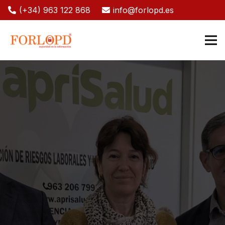
(+34) 963 122 868
info@forlopd.es