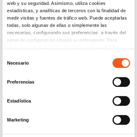
AVISOS
web y su seguridad. Asimismo, utiliza cookies
estadísticas, y analíticas de terceros con la finalidad de
CIBERSEGURIDAD
medir visitas y fuentes de tráfico web. Puede aceptarlas
COMPLIANCE
todas, solo algunas de ellas o simplemente las
CONSULTORA RGPD
necesarias, configurando sus preferencias a través del
CORPORATIVO
panel de configuración situado a continuación. Para
revocar el consentimiento prestado, pulse el botón
DERECHOS RGPD
“revocar cookies” instalado a pie de página. Puede
Selección
ECOMMERCE
consultar nuestra política de cookies
política de cookies
Necesario
de
ENTREVISTAS
para más información.
consentimiento
FORMACIÓN
Preferencias
IGUALDAD
NEWS
Estadística
POLÍTICA DE COOKIES
PREMIOS
Marketing
PROTECCIÓN DE DATOS
PUBLICACIONES JURÍDICAS