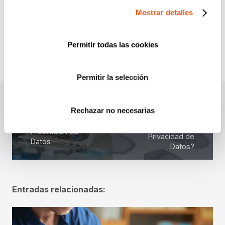
SERVICIOS
Mostrar detalles
WEBINARS Y PONENCIAS
Permitir todas las cookies
Permitir la selección
¿Cómo compartir
Rechazar no necesarias
28 de Enero: Día
correctamente el
Europeo de la
DNI manteniendo la
Protección de
Privacidad de
Datos
Datos?
Entradas relacionadas: