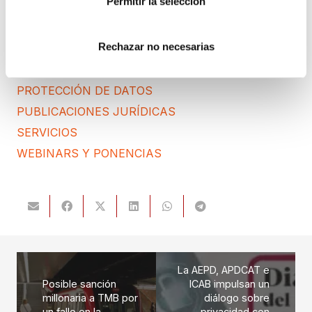
Permitir la selección
IGUALDAD
NEWS
Rechazar no necesarias
POLÍTICA DE COOKIES
PREMIOS
PROTECCIÓN DE DATOS
PUBLICACIONES JURÍDICAS
SERVICIOS
WEBINARS Y PONENCIAS
La AEPD, APDCAT e
Posible sanción
ICAB impulsan un
millonaria a TMB por
diálogo sobre
un fallo en la
privacidad con