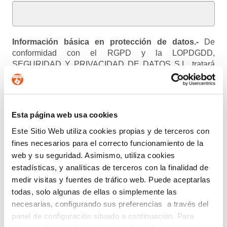
Información básica en protección de datos.-
De
conformidad con el RGPD y la LOPDGDD,
SEGURIDAD Y PRIVACIDAD DE DATOS S.L. tratará
los datos facilitados con la finalidad de enviar un boletín
informativo entre los suscriptores. Para obtener más
información acerca del tratamiento de sus datos y
ejercer sus derechos, visite nuestra
política de privacidad
.
Esta página web usa cookies
ENTIENDO Y ACEPTO el tratamiento de mis
Este Sitio Web utiliza cookies propias y de terceros con
fines necesarios para el correcto funcionamiento de la
datos tal y como se describe anteriormente y se explica
con mayor detalle en la Política de Privacidad.
web y su seguridad. Asimismo, utiliza cookies
estadísticas, y analíticas de terceros con la finalidad de
AUTORIZO el envío de comunicaciones
medir visitas y fuentes de tráfico web. Puede aceptarlas
comerciales.
todas, solo algunas de ellas o simplemente las
necesarias, configurando sus preferencias a través del
Enviar
panel de configuración situado a continuación. Para