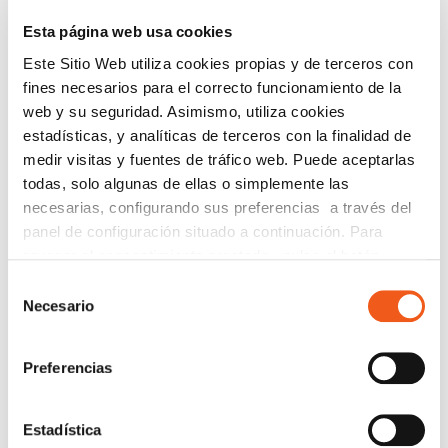
Buscar:
Esta página web usa cookies
Este Sitio Web utiliza cookies propias y de terceros con
fines necesarios para el correcto funcionamiento de la
CATEGORÍAS
web y su seguridad. Asimismo, utiliza cookies
ACUERDOS Y COLABORACIONES
estadísticas, y analíticas de terceros con la finalidad de
AVISOS
medir visitas y fuentes de tráfico web. Puede aceptarlas
todas, solo algunas de ellas o simplemente las
CIBERSEGURIDAD
necesarias, configurando sus preferencias a través del
COMPLIANCE
panel de configuración situado a continuación. Para
CONSULTORA RGPD
revocar el consentimiento prestado, pulse el botón
CORPORATIVO
“revocar cookies” instalado a pie de página. Puede
Selección
consultar nuestra política de cookies
política de cookies
DERECHOS RGPD
Necesario
de
para más información.
consentimiento
ECOMMERCE
ENTREVISTAS
Preferencias
FORMACIÓN
IGUALDAD
Estadística