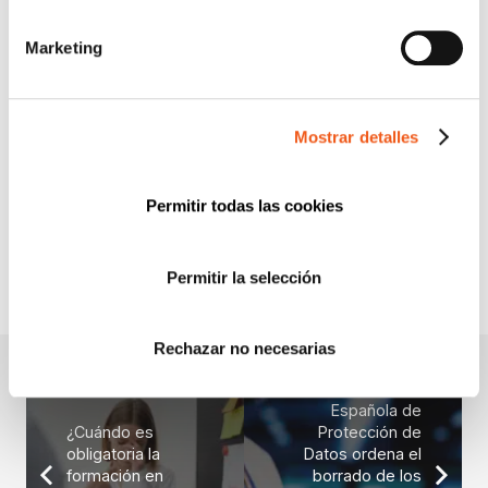
NEWS
POLÍTICA DE COOKIES
Marketing
PREMIOS
PROTECCIÓN DE DATOS
Mostrar detalles
PUBLICACIONES JURÍDICAS
SERVICIOS
WEBINARS Y PONENCIAS
Permitir todas las cookies
Permitir la selección
Rechazar no necesarias
La Agencia
Española de
¿Cuándo es
Protección de
obligatoria la
Datos ordena el
formación en
borrado de los