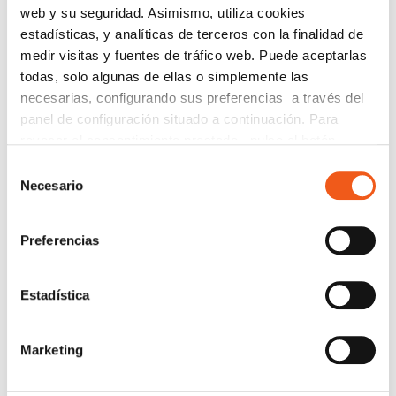
web y su seguridad. Asimismo, utiliza cookies
Coordinar el proceso de certificación.
estadísticas, y analíticas de terceros con la finalidad de
Adaptarse de forma eficiente a los requisitos
medir visitas y fuentes de tráfico web. Puede aceptarlas
del ENS.
todas, solo algunas de ellas o simplemente las
necesarias, configurando sus preferencias a través del
La exigencia ya está en vigor. Anticiparse es clave
panel de configuración situado a continuación. Para
para evitar riesgos y garantizar la continuidad de la
revocar el consentimiento prestado, pulse el botón
actividad concertada. Puedes solicitarnos más
“revocar cookies” instalado a pie de página. Puede
información a través de nuestro
formulario de
Selección
consultar nuestra política de cookies
política de cookies
contacto
y nuestros técnicos te asesorarán.
Necesario
de
para más información.
consentimiento
Preferencias
CONTÁCTANOS
Estadística
Nombre
Marketing
Teléfono de contacto