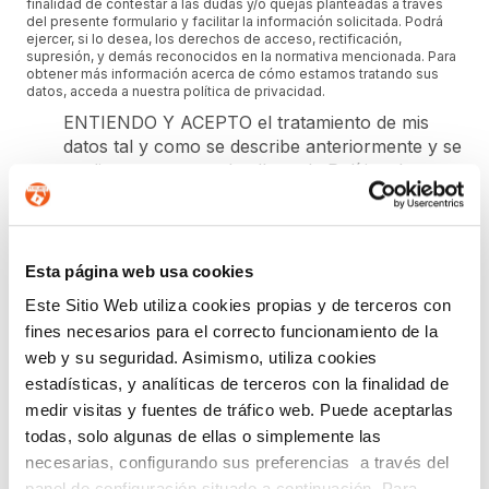
finalidad de contestar a las dudas y/o quejas planteadas a través
del presente formulario y facilitar la información solicitada. Podrá
ejercer, si lo desea, los derechos de acceso, rectificación,
supresión, y demás reconocidos en la normativa mencionada. Para
obtener más información acerca de cómo estamos tratando sus
datos, acceda a nuestra política de privacidad.
ENTIENDO Y ACEPTO el tratamiento de mis
datos tal y como se describe anteriormente y se
explica con mayor detalle en la Política de
Privacidad.(Su negativa a facilitarnos la
autorización implicará la imposibilidad de tratar
sus datos con la finalidad indicada).
Esta página web usa cookies
Este Sitio Web utiliza cookies propias y de terceros con
SUSCRIPCIÓN GRATUITA A
fines necesarios para el correcto funcionamiento de la
NEWSLETTER DE FORLOPD
web y su seguridad. Asimismo, utiliza cookies
estadísticas, y analíticas de terceros con la finalidad de
medir visitas y fuentes de tráfico web. Puede aceptarlas
Regístrate para estar al día en
Protección de Datos
,
todas, solo algunas de ellas o simplemente las
Ciberseguridad
,
Planes de Igualdad
,
Prevención del
Acoso
,
Canal de Denuncias
,
eCommerce
,
Prevención de
necesarias, configurando sus preferencias a través del
Blanqueo de Capitales
y
Registro Retributivo
, entre otras
panel de configuración situado a continuación. Para