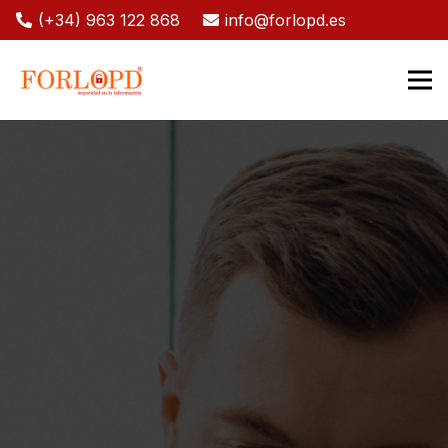
(+34) 963 122 868
info@forlopd.es