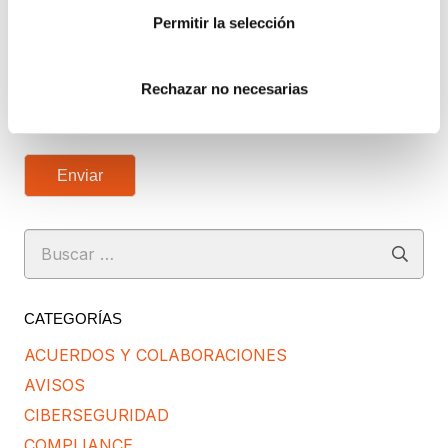
ENTIENDO Y ACEPTO el tratamiento de mis
Permitir la selección
datos tal y como se describe anteriormente y se explica
con mayor detalle en la Política de Privacidad.
Rechazar no necesarias
AUTORIZO el envío de comunicaciones
comerciales.
Enviar
Buscar:
CATEGORÍAS
ACUERDOS Y COLABORACIONES
AVISOS
CIBERSEGURIDAD
COMPLIANCE