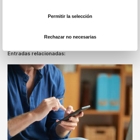
Entrevista a José
¿Sabes cómo se
Carlos Climent y
implanta una
Rodolfo Fabregad
Permitir la selección
normativa ISO en la
de Forlopd en
empresa?
Valencia Plaza
Rechazar no necesarias
Entradas relacionadas: