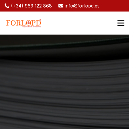
(+34) 963 122 868
info@forlopd.es