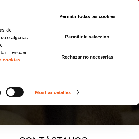
le con la normativa?
Sobre nosotros
Blog
FAQ
Contacto
Permitir todas las cookies
CORPORATE COMPLIANCE
LOPIVI
NORMAS ISO
+SOLUCIONES
cas de
Permitir la selección
, solo algunas
Diseño de Páginas Web para Empresas
de
otón “revocar
Rechazar no necesarias
de cookies
 DE NAVIDAD DE
g
Mostrar detalles