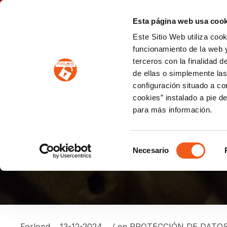
P
(+34) 963 122 868
info@forlopd.es
Esta página web usa cook
Este Sitio Web utiliza coo
PROTECCION DE DATOS
funcionamiento de la web y
terceros con la finalidad 
PREVENCIÓN DE BLANQUEO DE CAPITALES
Prevención de blanqueo de capitales y financiación del terrorismo (LPBCyFT)
ESQUEMA NACIONAL SEGURIDAD
de ellas o simplemente las
configuración situado a co
cookies” instalado a pie d
para más información.
¿CÓMO COMPARTIR U
FORMA SEGURA?
Selección
Necesario
de
consentimiento
Forlopd
13-12-2024
/ en
PROTECCIÓN DE DATO