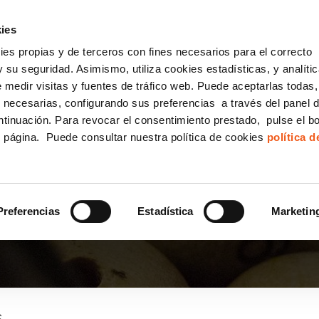
incha AQUÍ y solicita tu ANÁLISIS
¿Tu empresa cump
GRATUITO DE CUMPLIMIENTO
ies
kies propias y de terceros con fines necesarios para el correcto
IGUALDAD
CONSULTORÍA ECOMMERCE LSSI
CANAL DENUNCIAS
 su seguridad. Asimismo, utiliza cookies estadísticas, y analíti
de medir visitas y fuentes de tráfico web. Puede aceptarlas todas
Formación Bonificada para Empresas
 necesarias, configurando sus preferencias a través del panel 
ntinuación. Para revocar el consentimiento prestado, pulse el b
e página. Puede consultar nuestra política de cookies
política 
N DÉCIMO DE LOTERÍA
Preferencias
Estadística
Marketin
S