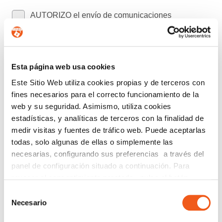
AUTORIZO el envío de comunicaciones
comerciales.
Enviar
Esta página web usa cookies
Este Sitio Web utiliza cookies propias y de terceros con
Buscar:
fines necesarios para el correcto funcionamiento de la
web y su seguridad. Asimismo, utiliza cookies
estadísticas, y analíticas de terceros con la finalidad de
CATEGORÍAS
medir visitas y fuentes de tráfico web. Puede aceptarlas
todas, solo algunas de ellas o simplemente las
ACUERDOS Y COLABORACIONES
necesarias, configurando sus preferencias a través del
AVISOS
panel de configuración situado a continuación. Para
CIBERSEGURIDAD
revocar el consentimiento prestado, pulse el botón
COMPLIANCE
“revocar cookies” instalado a pie de página. Puede
Selección
consultar nuestra política de cookies
política de cookies
CONSULTORA RGPD
Necesario
de
para más información.
consentimiento
CORPORATIVO