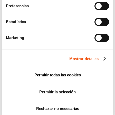
DERECHOS RGPD
Preferencias
ECOMMERCE
ENTREVISTAS
Estadística
FORMACIÓN
IGUALDAD
Marketing
NEWS
POLÍTICA DE COOKIES
Mostrar detalles
PREMIOS
PROTECCIÓN DE DATOS
PUBLICACIONES JURÍDICAS
Permitir todas las cookies
SERVICIOS
WEBINARS Y PONENCIAS
Permitir la selección
Rechazar no necesarias