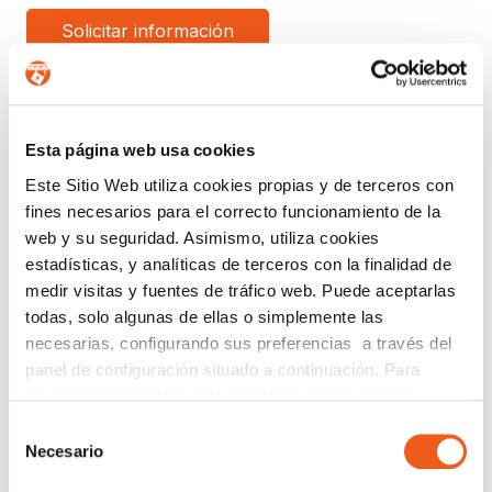
SUSCRIPCIÓN GRATUITA A
NEWSLETTER DE FORLOPD
Esta página web usa cookies
Regístrate para estar al día en
Protección de Datos
,
Este Sitio Web utiliza cookies propias y de terceros con
Ciberseguridad
,
Planes de Igualdad
,
Prevención del
Acoso
,
Canal de Denuncias
,
eCommerce
,
Prevención de
fines necesarios para el correcto funcionamiento de la
Blanqueo de Capitales
y
Registro Retributivo
, entre otras
web y su seguridad. Asimismo, utiliza cookies
normativas que pueden afectar a tu empresa o entidad.
estadísticas, y analíticas de terceros con la finalidad de
medir visitas y fuentes de tráfico web. Puede aceptarlas
Email
todas, solo algunas de ellas o simplemente las
Recibirás un correo para confirmar la suscripción
necesarias, configurando sus preferencias a través del
panel de configuración situado a continuación. Para
revocar el consentimiento prestado, pulse el botón
“revocar cookies” instalado a pie de página. Puede
Selección
Nombre (opcional)
consultar nuestra política de cookies
política de cookies
Necesario
de
para más información.
consentimiento