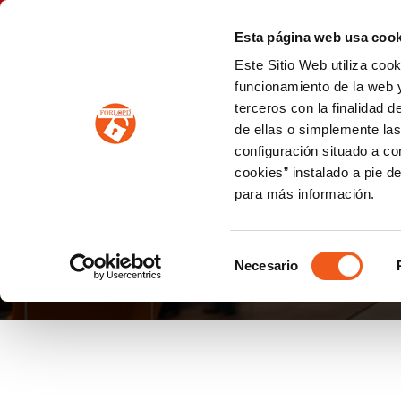
P
(+34) 963 122 868
info@forlopd.es
Esta página web usa cook
Este Sitio Web utiliza coo
PROTECCION DE DATOS
funcionamiento de la web y
terceros con la finalidad 
PREVENCIÓN DE BLANQUEO DE CAPITALES
Prevención de blanqueo de capitales y financiación del terrorismo (LPBCyFT)
ESQUEMA NACIONAL SEGURIDAD
de ellas o simplemente las
configuración situado a co
cookies” instalado a pie d
para más información.
USO DE DRONES
Selección
Necesario
de
consentimiento