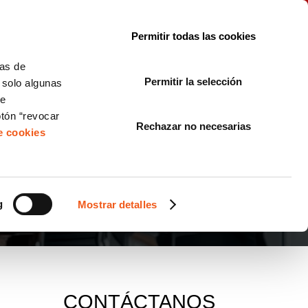
le con la normativa?
Sobre nosotros
Blog
FAQ
Contacto
Permitir todas las cookies
CORPORATE COMPLIANCE
LOPIVI
NORMAS ISO
+SOLUCIONES
cas de
Permitir la selección
, solo algunas
Diseño de Páginas Web para Empresas
de
otón “revocar
Rechazar no necesarias
de cookies
g
Mostrar detalles
CONTÁCTANOS