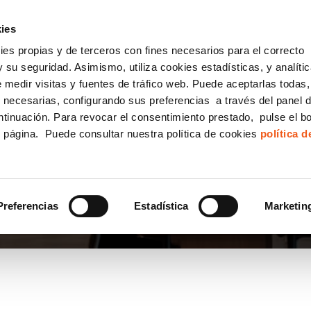
incha AQUÍ y solicita tu ANÁLISIS
¿Tu empresa cump
GRATUITO DE CUMPLIMIENTO
ies
kies propias y de terceros con fines necesarios para el correcto
IGUALDAD
CONSULTORÍA ECOMMERCE LSSI
CANAL DENUNCIAS
 su seguridad. Asimismo, utiliza cookies estadísticas, y analíti
de medir visitas y fuentes de tráfico web. Puede aceptarlas todas
Formación Bonificada para Empresas
 necesarias, configurando sus preferencias a través del panel 
ntinuación. Para revocar el consentimiento prestado, pulse el b
e página. Puede consultar nuestra política de cookies
política 
ACTAS DE LA COMUNID
Preferencias
Estadística
Marketin