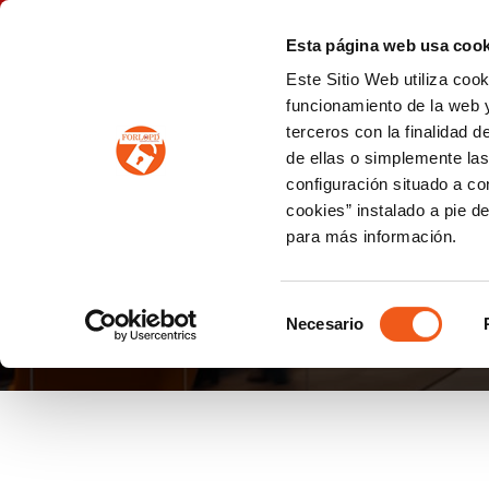
P
(+34) 963 122 868
info@forlopd.es
Esta página web usa cook
Este Sitio Web utiliza coo
PROTECCION DE DATOS
funcionamiento de la web y
terceros con la finalidad 
PREVENCIÓN DE BLANQUEO DE CAPITALES
Prevención de blanqueo de capitales y financiación del terrorismo (LPBCyFT)
ESQUEMA NACIONAL SEGURIDAD
de ellas o simplemente las
configuración situado a co
cookies” instalado a pie d
para más información.
SOLICITAR ACCESO 
Selección
Necesario
de
consentimiento