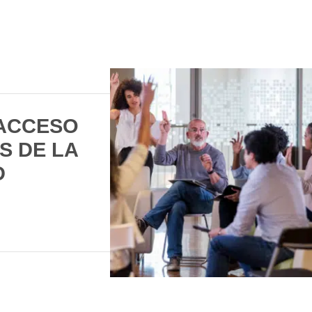
 ACCESO
S DE LA
D