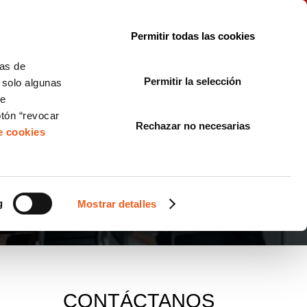
le con la normativa?
Sobre nosotros
Blog
FAQ
Contacto
Permitir todas las cookies
CORPORATE COMPLIANCE
LOPIVI
NORMAS ISO
+SOLUCIONES
cas de
Permitir la selección
, solo algunas
Diseño de Páginas Web para Empresas
de
otón “revocar
Rechazar no necesarias
de cookies
AD
g
Mostrar detalles
CONTÁCTANOS