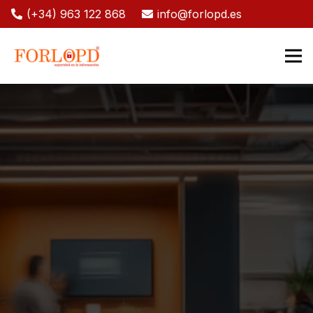
(+34) 963 122 868
info@forlopd.es