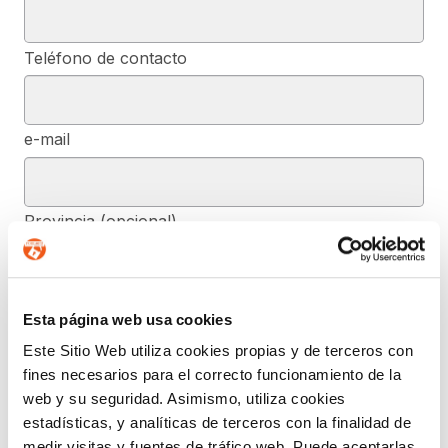
Teléfono de contacto
e-mail
Provincia (opcional)
Mensaje (opcional)
Esta página web usa cookies
Este Sitio Web utiliza cookies propias y de terceros con
fines necesarios para el correcto funcionamiento de la
De conformidad con el RGPD y la LOPDGDD, SEGURIDAD Y
web y su seguridad. Asimismo, utiliza cookies
PRIVACIDAD DE DATOS, S.L. tratará los datos facilitados, con la
estadísticas, y analíticas de terceros con la finalidad de
finalidad de contestar a las dudas y/o quejas planteadas a través
del presente formulario y facilitar la información solicitada. Podrá
medir visitas y fuentes de tráfico web. Puede aceptarlas