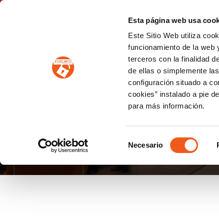
P
(+34) 963 122 868
info@forlopd.es
Esta página web usa cook
Este Sitio Web utiliza coo
PROTECCION DE DATOS
funcionamiento de la web y
terceros con la finalidad 
PREVENCIÓN DE BLANQUEO DE CAPITALES
Prevención de blanqueo de capitales y financiación del terrorismo (LPBCyFT)
ESQUEMA NACIONAL SEGURIDAD
de ellas o simplemente las
configuración situado a co
cookies” instalado a pie d
para más información.
PREGUNTAS FRECUE
Selección
Necesario
de
consentimiento