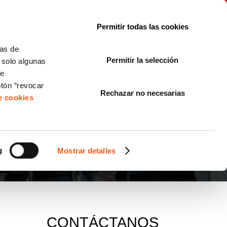
le con la normativa?
Sobre nosotros
Blog
FAQ
Contacto
Permitir todas las cookies
CORPORATE COMPLIANCE
LOPIVI
NORMAS ISO
+SOLUCIONES
cas de
Permitir la selección
, solo algunas
Diseño de Páginas Web para Empresas
de
otón “revocar
Rechazar no necesarias
de cookies
 DATOS
g
Mostrar detalles
CONTÁCTANOS