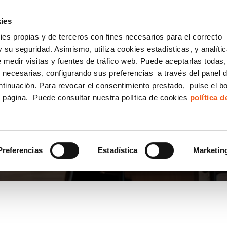
incha AQUÍ y solicita tu ANÁLISIS
¿Tu empresa cump
GRATUITO DE CUMPLIMIENTO
ies
kies propias y de terceros con fines necesarios para el correcto
IGUALDAD
CONSULTORÍA ECOMMERCE LSSI
CANAL DENUNCIAS
 su seguridad. Asimismo, utiliza cookies estadísticas, y analíti
de medir visitas y fuentes de tráfico web. Puede aceptarlas todas
Formación Bonificada para Empresas
 necesarias, configurando sus preferencias a través del panel 
ntinuación. Para revocar el consentimiento prestado, pulse el b
e página. Puede consultar nuestra política de cookies
política 
NTES PROTECCIÓN DE
Preferencias
Estadística
Marketin