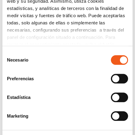
web y su seguridad. Asimismo, utiliza cookies
estadísticas, y analíticas de terceros con la finalidad de
medir visitas y fuentes de tráfico web. Puede aceptarlas
todas, solo algunas de ellas o simplemente las
necesarias, configurando sus preferencias a través del
panel de configuración situado a continuación. Para
revocar el consentimiento prestado, pulse el botón
“revocar cookies” instalado a pie de página. Puede
Selección
consultar nuestra política de cookies
política de cookies
Necesario
de
para más información.
consentimiento
Preferencias
CONTÁCTANOS
Estadística
Nombre
Marketing
Teléfono de contacto