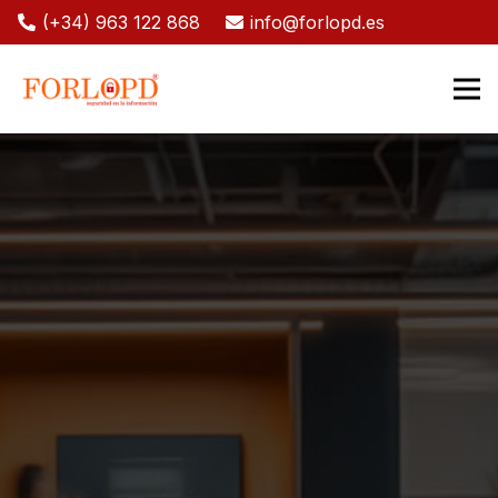
(+34) 963 122 868
info@forlopd.es