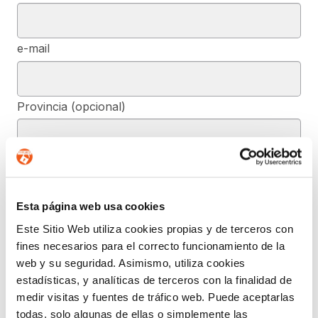
e-mail
Provincia (opcional)
Mensaje (opcional)
Esta página web usa cookies
De conformidad con el RGPD y la LOPDGDD, SEGURIDAD Y
Este Sitio Web utiliza cookies propias y de terceros con
PRIVACIDAD DE DATOS, S.L. tratará los datos facilitados, con la
fines necesarios para el correcto funcionamiento de la
finalidad de contestar a las dudas y/o quejas planteadas a través
del presente formulario y facilitar la información solicitada. Podrá
web y su seguridad. Asimismo, utiliza cookies
ejercer, si lo desea, los derechos de acceso, rectificación,
estadísticas, y analíticas de terceros con la finalidad de
supresión, y demás reconocidos en la normativa mencionada. Para
obtener más información acerca de cómo estamos tratando sus
medir visitas y fuentes de tráfico web. Puede aceptarlas
datos, acceda a nuestra política de privacidad.
todas, solo algunas de ellas o simplemente las