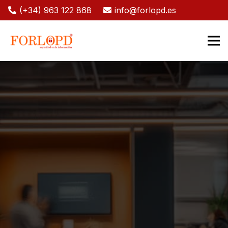
(+34) 963 122 868
info@forlopd.es