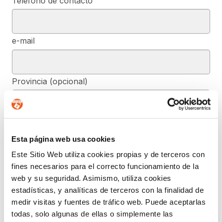
Teléfono de contacto
e-mail
Provincia (opcional)
Mensaje (opcional)
Esta página web usa cookies
Este Sitio Web utiliza cookies propias y de terceros con
De conformidad con el RGPD y la LOPDGDD, SEGURIDAD Y
fines necesarios para el correcto funcionamiento de la
PRIVACIDAD DE DATOS, S.L. tratará los datos facilitados, con la
web y su seguridad. Asimismo, utiliza cookies
finalidad de contestar a las dudas y/o quejas planteadas a través
del presente formulario y facilitar la información solicitada. Podrá
estadísticas, y analíticas de terceros con la finalidad de
ejercer, si lo desea, los derechos de acceso, rectificación,
medir visitas y fuentes de tráfico web. Puede aceptarlas
supresión, y demás reconocidos en la normativa mencionada. Para
obtener más información acerca de cómo estamos tratando sus
todas, solo algunas de ellas o simplemente las
datos, acceda a nuestra política de privacidad.