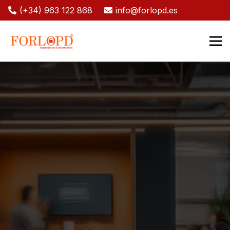
(+34) 963 122 868
info@forlopd.es