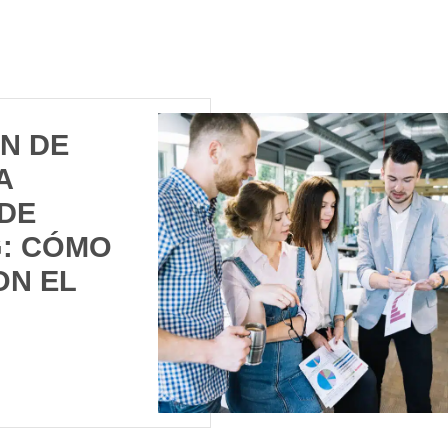
N DE
A
DE
: CÓMO
ON EL