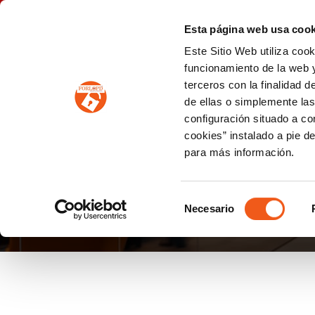
P
(+34) 963 122 868
info@forlopd.es
Esta página web usa cook
Este Sitio Web utiliza coo
PROTECCION DE DATOS
funcionamiento de la web y
terceros con la finalidad 
PREVENCIÓN DE BLANQUEO DE CAPITALES
Prevención de blanqueo de capitales y financiación del terrorismo (LPBCyFT)
ESQUEMA NACIONAL SEGURIDAD
de ellas o simplemente las
configuración situado a co
cookies” instalado a pie d
para más información.
EMPRESA DE MARKE
Selección
Necesario
de
consentimiento