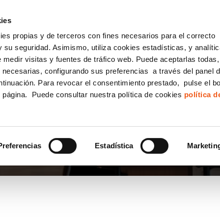
incha AQUÍ y solicita tu ANÁLISIS
¿Tu empresa cump
GRATUITO DE CUMPLIMIENTO
ies
kies propias y de terceros con fines necesarios para el correcto
IGUALDAD
CONSULTORÍA ECOMMERCE LSSI
CANAL DENUNCIAS
 su seguridad. Asimismo, utiliza cookies estadísticas, y analíti
de medir visitas y fuentes de tráfico web. Puede aceptarlas todas
Formación Bonificada para Empresas
 necesarias, configurando sus preferencias a través del panel 
ntinuación. Para revocar el consentimiento prestado, pulse el b
e página. Puede consultar nuestra política de cookies
política 
TING
Preferencias
Estadística
Marketin