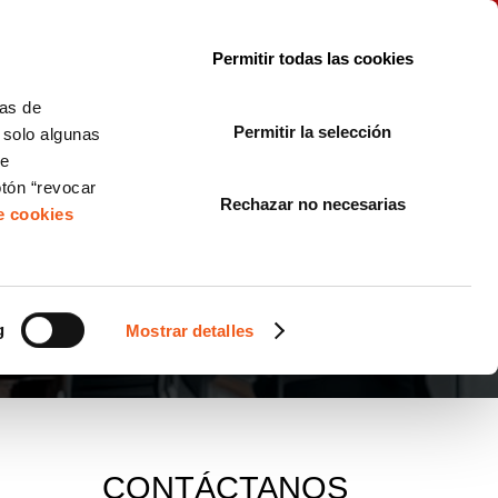
le con la normativa?
Sobre nosotros
Blog
FAQ
Contacto
Permitir todas las cookies
CORPORATE COMPLIANCE
LOPIVI
NORMAS ISO
+SOLUCIONES
cas de
Permitir la selección
, solo algunas
Diseño de Páginas Web para Empresas
de
otón “revocar
Rechazar no necesarias
de cookies
g
Mostrar detalles
CONTÁCTANOS