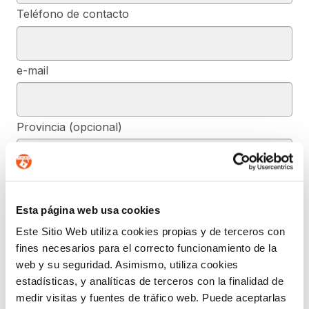
Teléfono de contacto
e-mail
Provincia (opcional)
Mensaje (opcional)
Esta página web usa cookies
Este Sitio Web utiliza cookies propias y de terceros con
De conformidad con el RGPD y la LOPDGDD, SEGURIDAD Y
fines necesarios para el correcto funcionamiento de la
PRIVACIDAD DE DATOS, S.L. tratará los datos facilitados, con la
web y su seguridad. Asimismo, utiliza cookies
finalidad de contestar a las dudas y/o quejas planteadas a través
del presente formulario y facilitar la información solicitada. Podrá
estadísticas, y analíticas de terceros con la finalidad de
ejercer, si lo desea, los derechos de acceso, rectificación,
medir visitas y fuentes de tráfico web. Puede aceptarlas
supresión, y demás reconocidos en la normativa mencionada. Para