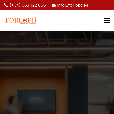
(+34) 963 122 868
info@forlopd.es