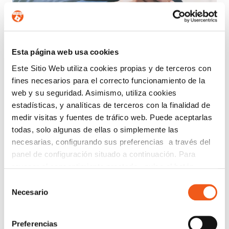
Esta página web usa cookies
Este Sitio Web utiliza cookies propias y de terceros con
fines necesarios para el correcto funcionamiento de la
web y su seguridad. Asimismo, utiliza cookies
estadísticas, y analíticas de terceros con la finalidad de
medir visitas y fuentes de tráfico web. Puede aceptarlas
¿QUÉ ES UNA AUDITORÍA
todas, solo algunas de ellas o simplemente las
COMPLIANCE?
necesarias, configurando sus preferencias a través del
febrero 28, 2025
panel de configuración situado a continuación. Para
Leer más
revocar el consentimiento prestado, pulse el botón
“revocar cookies” instalado a pie de página. Puede
Selección
consultar nuestra política de cookies
política de cookies
Necesario
de
para más información.
consentimiento
Preferencias