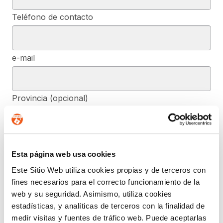
Teléfono de contacto
e-mail
Provincia (opcional)
Mensaje (opcional)
Esta página web usa cookies
Este Sitio Web utiliza cookies propias y de terceros con
fines necesarios para el correcto funcionamiento de la
De conformidad con el RGPD y la LOPDGDD, SEGURIDAD Y
PRIVACIDAD DE DATOS, S.L. tratará los datos facilitados, con la
web y su seguridad. Asimismo, utiliza cookies
finalidad de contestar a las dudas y/o quejas planteadas a través
estadísticas, y analíticas de terceros con la finalidad de
del presente formulario y facilitar la información solicitada. Podrá
ejercer, si lo desea, los derechos de acceso, rectificación,
medir visitas y fuentes de tráfico web. Puede aceptarlas
supresión, y demás reconocidos en la normativa mencionada. Para