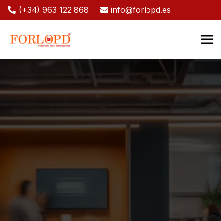
(+34) 963 122 868
info@forlopd.es