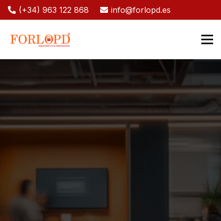
(+34) 963 122 868
info@forlopd.es