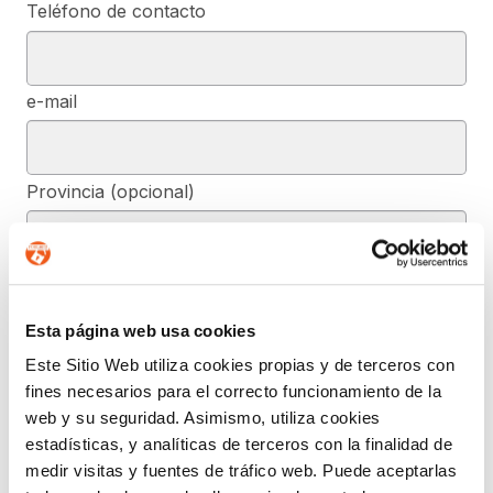
Teléfono de contacto
e-mail
Provincia (opcional)
Mensaje (opcional)
Esta página web usa cookies
Este Sitio Web utiliza cookies propias y de terceros con
De conformidad con el RGPD y la LOPDGDD, SEGURIDAD Y
fines necesarios para el correcto funcionamiento de la
PRIVACIDAD DE DATOS, S.L. tratará los datos facilitados, con la
finalidad de contestar a las dudas y/o quejas planteadas a través
web y su seguridad. Asimismo, utiliza cookies
del presente formulario y facilitar la información solicitada. Podrá
estadísticas, y analíticas de terceros con la finalidad de
ejercer, si lo desea, los derechos de acceso, rectificación,
supresión, y demás reconocidos en la normativa mencionada. Para
medir visitas y fuentes de tráfico web. Puede aceptarlas
obtener más información acerca de cómo estamos tratando sus