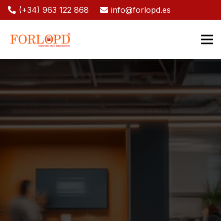
(+34) 963 122 868
info@forlopd.es