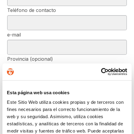
Teléfono de contacto
e-mail
Provincia (opcional)
Mensaje (opcional)
Esta página web usa cookies
Este Sitio Web utiliza cookies propias y de terceros con
fines necesarios para el correcto funcionamiento de la
De conformidad con el RGPD y la LOPDGDD, SEGURIDAD Y
PRIVACIDAD DE DATOS, S.L. tratará los datos facilitados, con la
web y su seguridad. Asimismo, utiliza cookies
finalidad de contestar a las dudas y/o quejas planteadas a través
estadísticas, y analíticas de terceros con la finalidad de
del presente formulario y facilitar la información solicitada. Podrá
ejercer, si lo desea, los derechos de acceso, rectificación,
medir visitas y fuentes de tráfico web. Puede aceptarlas
supresión, y demás reconocidos en la normativa mencionada. Para