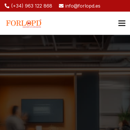
(+34) 963 122 868
info@forlopd.es