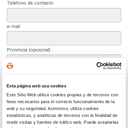
Teléfono de contacto
e-mail
Provincia (opcional)
Mensaje (opcional)
Esta página web usa cookies
Este Sitio Web utiliza cookies propias y de terceros con
De conformidad con el RGPD y la LOPDGDD, SEGURIDAD Y
fines necesarios para el correcto funcionamiento de la
PRIVACIDAD DE DATOS, S.L. tratará los datos facilitados, con la
finalidad de contestar a las dudas y/o quejas planteadas a través
web y su seguridad. Asimismo, utiliza cookies
del presente formulario y facilitar la información solicitada. Podrá
estadísticas, y analíticas de terceros con la finalidad de
ejercer, si lo desea, los derechos de acceso, rectificación,
supresión, y demás reconocidos en la normativa mencionada. Para
medir visitas y fuentes de tráfico web. Puede aceptarlas
obtener más información acerca de cómo estamos tratando sus