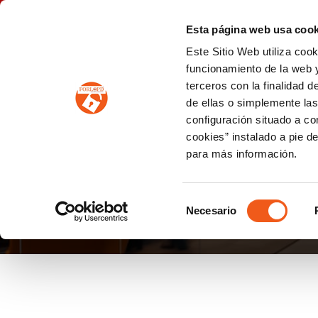
P
(+34) 963 122 868
info@forlopd.es
Esta página web usa cook
Este Sitio Web utiliza coo
PROTECCION DE DATOS
funcionamiento de la web y
terceros con la finalidad 
PREVENCIÓN DE BLANQUEO DE CAPITALES
Prevención de blanqueo de capitales y financiación del terrorismo (LPBCyFT)
ESQUEMA NACIONAL SEGURIDAD
de ellas o simplemente las
configuración situado a co
cookies” instalado a pie d
para más información.
ANTEPROYECTO DE 
Selección
Necesario
de
consentimiento