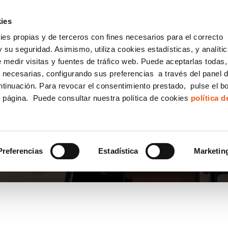
incha AQUÍ y solicita tu ANÁLISIS
¿Tu empresa cump
GRATUITO DE CUMPLIMIENTO
ies
kies propias y de terceros con fines necesarios para el correcto
IGUALDAD
CONSULTORÍA ECOMMERCE LSSI
CANAL DENUNCIAS
 su seguridad. Asimismo, utiliza cookies estadísticas, y analíti
de medir visitas y fuentes de tráfico web. Puede aceptarlas todas
Formación Bonificada para Empresas
 necesarias, configurando sus preferencias a través del panel 
ntinuación. Para revocar el consentimiento prestado, pulse el b
e página. Puede consultar nuestra política de cookies
política 
LEY
Preferencias
Estadística
Marketin