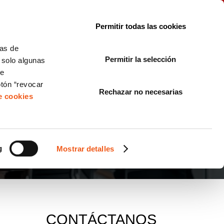
le con la normativa?
Sobre nosotros
Blog
FAQ
Contacto
Permitir todas las cookies
CORPORATE COMPLIANCE
LOPIVI
NORMAS ISO
+SOLUCIONES
cas de
Permitir la selección
, solo algunas
Diseño de Páginas Web para Empresas
de
otón “revocar
Rechazar no necesarias
de cookies
g
Mostrar detalles
CONTÁCTANOS