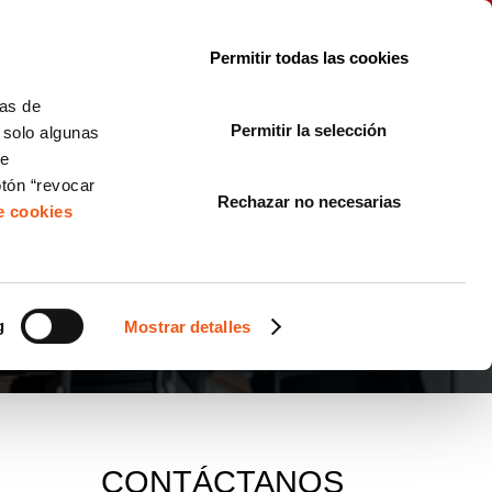
le con la normativa?
Sobre nosotros
Blog
FAQ
Contacto
Permitir todas las cookies
CORPORATE COMPLIANCE
LOPIVI
NORMAS ISO
+SOLUCIONES
cas de
Permitir la selección
, solo algunas
Diseño de Páginas Web para Empresas
de
otón “revocar
Rechazar no necesarias
de cookies
g
Mostrar detalles
CONTÁCTANOS