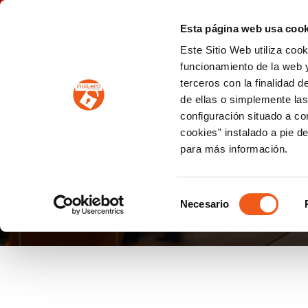
P
(+34) 963 122 868
info@forlopd.es
Esta página web usa cook
Este Sitio Web utiliza coo
PROTECCION DE DATOS
funcionamiento de la web y
terceros con la finalidad 
PREVENCIÓN DE BLANQUEO DE CAPITALES
Prevención de blanqueo de capitales y financiación del terrorismo (LPBCyFT)
ESQUEMA NACIONAL SEGURIDAD
de ellas o simplemente las
configuración situado a co
cookies” instalado a pie d
para más información.
AGENCIA TRIBUTARI
Selección
Necesario
de
consentimiento