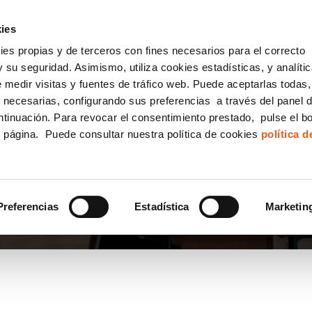
incha AQUÍ y solicita tu ANÁLISIS
¿Tu empresa cump
GRATUITO DE CUMPLIMIENTO
ies
kies propias y de terceros con fines necesarios para el correcto
IGUALDAD
CONSULTORÍA ECOMMERCE LSSI
CANAL DENUNCIAS
 su seguridad. Asimismo, utiliza cookies estadísticas, y analíti
de medir visitas y fuentes de tráfico web. Puede aceptarlas todas
Formación Bonificada para Empresas
 necesarias, configurando sus preferencias a través del panel 
ntinuación. Para revocar el consentimiento prestado, pulse el b
e página. Puede consultar nuestra política de cookies
política 
A
Preferencias
Estadística
Marketin