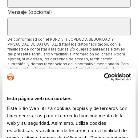
Mensaje (opcional)
De conformidad con el RGPD y la LOPDGDD, SEGURIDAD Y
PRIVACIDAD DE DATOS, S.L. tratará los datos facilitados, con la
finalidad de contestar a las dudas y/o quejas planteadas a través
del presente formulario y facilitar la información solicitada. Podrá
ejercer, si lo desea, los derechos de acceso, rectificación,
supresión, y demás reconocidos en la normativa mencionada. Para
obtener más información acerca de cómo estamos tratando sus
datos, acceda a nuestra política de privacidad.
ENTIENDO Y ACEPTO el tratamiento de mis
datos tal y como se describe anteriormente y se
explica con mayor detalle en la Política de
Esta página web usa cookies
Privacidad.(Su negativa a facilitarnos la
Este Sitio Web utiliza cookies propias y de terceros con
autorización implicará la imposibilidad de tratar
fines necesarios para el correcto funcionamiento de la
sus datos con la finalidad indicada).
web y su seguridad. Asimismo, utiliza cookies
estadísticas, y analíticas de terceros con la finalidad de
medir visitas y fuentes de tráfico web. Puede aceptarlas