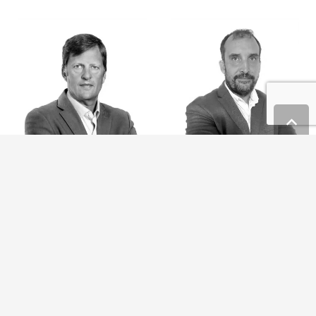
Manuel Cabañas
José Manuel Manjón
Asesor Externo
Director de Oficinas