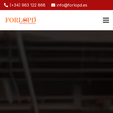
(+34) 963 122 868
info@forlopd.es