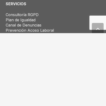
SERVICIOS
Consultoría RGPD
Plan de Igualdad
Canal de Denuncias
Prevención Acoso Laboral
Normas ISO
Esquema Nacional de Seguridad
Corporate Compliance
Registro Salarial
Ciberseguridad
LOPIVI
Marcas y Patentes
TRABAJA CON NOSOTROS
Solicitud de Empleo
PARTNERS