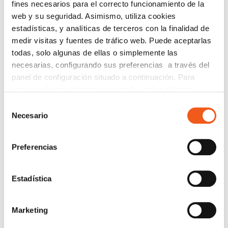
fines necesarios para el correcto funcionamiento de la
web y su seguridad. Asimismo, utiliza cookies
estadísticas, y analíticas de terceros con la finalidad de
medir visitas y fuentes de tráfico web. Puede aceptarlas
todas, solo algunas de ellas o simplemente las
necesarias, configurando sus preferencias a través del
panel de configuración situado a continuación. Para
revocar el consentimiento prestado, pulse el botón
“revocar cookies” instalado a pie de página. Puede
Selección
consultar nuestra política de cookies
política de cookies
COLABORADORES
Necesario
de
para más información.
consentimiento
Preferencias
Estadística
Marketing