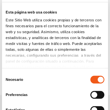
Esta página web usa cookies
Este Sitio Web utiliza cookies propias y de terceros con
fines necesarios para el correcto funcionamiento de la
web y su seguridad. Asimismo, utiliza cookies
estadísticas, y analíticas de terceros con la finalidad de
medir visitas y fuentes de tráfico web. Puede aceptarlas
todas, solo algunas de ellas o simplemente las
necesarias, configurando sus preferencias a través del
panel de configuración situado a continuación. Para
revocar el consentimiento prestado, pulse el botón
“revocar cookies” instalado a pie de página. Puede
Selección
consultar nuestra política de cookies
política de cookies
Necesario
de
para más información.
consentimiento
Preferencias
Estadística