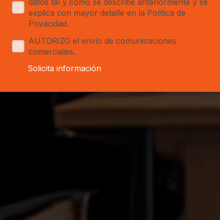
datos tal y como se describe anteriormente y se
explica con mayor detalle en la Política de
Privacidad.
AUTORIZO el envío de comunicaciones
comerciales.