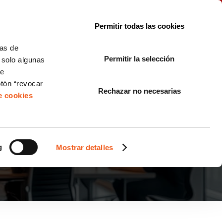
le con la normativa?
Sobre nosotros
Blog
FAQ
Contacto
Permitir todas las cookies
CORPORATE COMPLIANCE
LOPIVI
NORMAS ISO
+SOLUCIONES
cas de
Permitir la selección
, solo algunas
Diseño de Páginas Web para Empresas
de
otón “revocar
Rechazar no necesarias
de cookies
g
Mostrar detalles