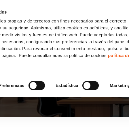
incha AQUÍ y solicita tu ANÁLISIS
¿Tu empresa cump
GRATUITO DE CUMPLIMIENTO
ies
kies propias y de terceros con fines necesarios para el correcto
IGUALDAD
CONSULTORÍA ECOMMERCE LSSI
CANAL DENUNCIAS
 su seguridad. Asimismo, utiliza cookies estadísticas, y analíti
de medir visitas y fuentes de tráfico web. Puede aceptarlas todas
Formación Bonificada para Empresas
 necesarias, configurando sus preferencias a través del panel 
ntinuación. Para revocar el consentimiento prestado, pulse el b
e página. Puede consultar nuestra política de cookies
política 
A PROMOCIÓN
Preferencias
Estadística
Marketin