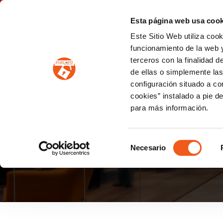
P
(+34) 963 122 868
info@forlopd.es
Esta página web usa cook
Este Sitio Web utiliza coo
PROTECCION DE DATOS
funcionamiento de la web y
terceros con la finalidad 
PREVENCIÓN DE BLANQUEO DE CAPITALES
Prevención de blanqueo de capitales y financiación del terrorismo (LPBCyFT)
ESQUEMA NACIONAL SEGURIDAD
de ellas o simplemente las
configuración situado a co
cookies” instalado a pie d
para más información.
CONDICIONES DE L
Selección
Necesario
de
consentimiento