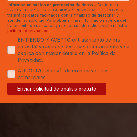
Información básica en protección de datos.-
Conforme al
RGPD y la LOPDGDD, SEGURIDAD Y PRIVACIDAD DE DATOS S.L.
tratará los datos facilitados con la finalidad de gestionar y
atender su solicitud. Para obtener más información acerca del
tratamiento de sus datos y ejercer sus derechos, visite nuestra
política de privacidad
.
ENTIENDO Y ACEPTO el tratamiento de mis
datos tal y como se describe anteriormente y se
explica con mayor detalle en la Política de
Privacidad.
AUTORIZO el envío de comunicaciones
comerciales.