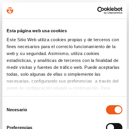
Esta página web usa cookies
Este Sitio Web utiliza cookies propias y de terceros con
fines necesarios para el correcto funcionamiento de la
web y su seguridad. Asimismo, utiliza cookies
estadísticas, y analíticas de terceros con la finalidad de
medir visitas y fuentes de tráfico web. Puede aceptarlas
todas, solo algunas de ellas o simplemente las
necesarias, configurando sus preferencias a través del
panel de configuración situado a continuación. Para
revocar el consentimiento prestado, pulse el botón
“revocar cookies” instalado a pie de página. Puede
Selección
consultar nuestra política de cookies
política de cookies
Necesario
de
para más información.
consentimiento
Preferencias