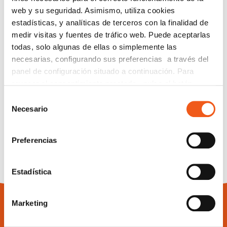
web y su seguridad. Asimismo, utiliza cookies
OFICINAS DE FORLOPD
estadísticas, y analíticas de terceros con la finalidad de
medir visitas y fuentes de tráfico web. Puede aceptarlas
todas, solo algunas de ellas o simplemente las
necesarias, configurando sus preferencias a través del
panel de configuración situado a continuación. Para
revocar el consentimiento prestado, pulse el botón
“revocar cookies” instalado a pie de página. Puede
Selección
consultar nuestra política de cookies
política de cookies
Necesario
de
para más información.
consentimiento
Preferencias
Estadística
Marketing