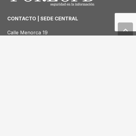
CONTACTO | SEDE CENTRAL
Calle Menorca 19
Edificio Aqua Multiespacio 17º
46023 Valencia
Teléfono : +34
963 12 28 68
Email:
info@forlopd.es
Suscríbase a nuestro NEWSLETTER
HORARIO DE OFICINAS
LUNES a JUEVES: 8:00-18:00
VIERNES: 8:00-15:00
SÁBADOS y DOMINGOS: Cerrado