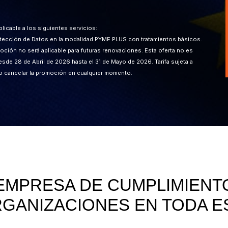
icable a los siguientes servicios:
otección de Datos en la modalidad PYME PLUS con tratamientos básicos.
oción no será aplicable para futuras renovaciones. Esta oferta no es
sde 28 de Abril de 2026 hasta el 31 de Mayo de 2026.
Tarifa sujeta a
o cancelar la promoción en cualquier momento.
EMPRESA DE CUMPLIMIEN
RGANIZACIONES EN TODA E