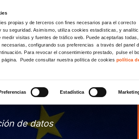
incha AQUÍ y solicita tu ANÁLISIS
¿Tu empresa cump
GRATUITO DE CUMPLIMIENTO
ies
kies propias y de terceros con fines necesarios para el correcto
IGUALDAD
CONSULTORÍA ECOMMERCE LSSI
CANAL DENUNCIAS
 su seguridad. Asimismo, utiliza cookies estadísticas, y analíti
de medir visitas y fuentes de tráfico web. Puede aceptarlas todas
Formación Bonificada para Empresas
 necesarias, configurando sus preferencias a través del panel 
ntinuación. Para revocar el consentimiento prestado, pulse el b
e página. Puede consultar nuestra política de cookies
política 
ERSARIO RGPD (2016 –
Preferencias
Estadística
Marketin
ción de datos