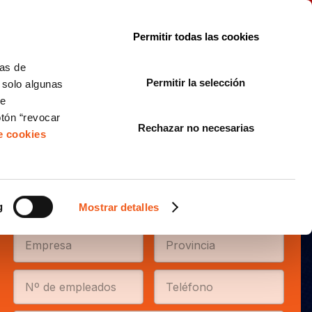
le con la normativa?
Sobre nosotros
Blog
FAQ
Contacto
Permitir todas las cookies
CORPORATE COMPLIANCE
LOPIVI
NORMAS ISO
+SOLUCIONES
cas de
Permitir la selección
, solo algunas
Diseño de Páginas Web para Empresas
de
otón “revocar
Rechazar no necesarias
de cookies
Promoción 10º Aniversario RGPD
g
Mostrar detalles