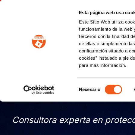
P
(+34) 963 122 868
info@forlopd.es
Esta página web usa cook
Este Sitio Web utiliza coo
PROTECCION DE DATOS
funcionamiento de la web y
terceros con la finalidad 
PREVENCIÓN DE BLANQUEO DE CAPITALES
Prevención de blanqueo de capitales y financiación del terrorismo (LPBCyFT)
ESQUEMA NACIONAL SEGURIDAD
de ellas o simplemente las
configuración situado a co
cookies” instalado a pie d
para más información.
CELEBRAMOS EL 10º ANIV
2026)
Selección
Necesario
CON UN 10% DTO
de
consentimiento
Consultora experta en protec