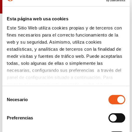
Solicita un análisis gratuito
Esta página web usa cookies
Este Sitio Web utiliza cookies propias y de terceros con
fines necesarios para el correcto funcionamiento de la
web y su seguridad. Asimismo, utiliza cookies
estadísticas, y analíticas de terceros con la finalidad de
medir visitas y fuentes de tráfico web. Puede aceptarlas
todas, solo algunas de ellas o simplemente las
necesarias, configurando sus preferencias a través del
panel de configuración situado a continuación. Para
revocar el consentimiento prestado, pulse el botón
“revocar cookies” instalado a pie de página. Puede
Selección
consultar nuestra política de cookies
política de cookies
Necesario
de
para más información.
consentimiento
Preferencias