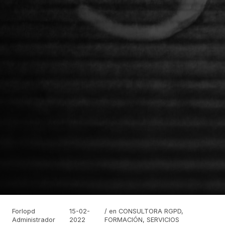
Forlopd
15-02-
/ en
CONSULTORA RGPD
,
Administrador
2022
FORMACIÓN
,
SERVICIOS