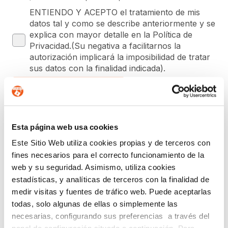
ENTIENDO Y ACEPTO el tratamiento de mis
datos tal y como se describe anteriormente y se
explica con mayor detalle en la Política de
Privacidad.(Su negativa a facilitarnos la
autorización implicará la imposibilidad de tratar
sus datos con la finalidad indicada).
SUSCRIPCIÓN GRATUITA A
NEWSLETTER DE FORLOPD
Esta página web usa cookies
Este Sitio Web utiliza cookies propias y de terceros con
Regístrate para estar al día en
Protección de Datos
,
fines necesarios para el correcto funcionamiento de la
Ciberseguridad
,
Planes de Igualdad
,
Prevención del
web y su seguridad. Asimismo, utiliza cookies
Acoso
,
Canal de Denuncias
,
eCommerce
,
Prevención de
estadísticas, y analíticas de terceros con la finalidad de
Blanqueo de Capitales
y
Registro Retributivo
, entre otras
medir visitas y fuentes de tráfico web. Puede aceptarlas
normativas que pueden afectar a tu empresa o entidad.
todas, solo algunas de ellas o simplemente las
Email
necesarias, configurando sus preferencias a través del
Recibirás un correo para confirmar la suscripción