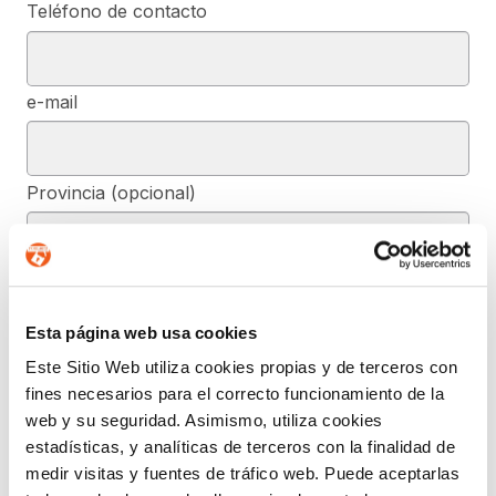
Teléfono de contacto
e-mail
Provincia (opcional)
Mensaje (opcional)
Esta página web usa cookies
Este Sitio Web utiliza cookies propias y de terceros con
De conformidad con el RGPD y la LOPDGDD, SEGURIDAD Y
fines necesarios para el correcto funcionamiento de la
PRIVACIDAD DE DATOS, S.L. tratará los datos facilitados, con la
finalidad de contestar a las dudas y/o quejas planteadas a través
web y su seguridad. Asimismo, utiliza cookies
del presente formulario y facilitar la información solicitada. Podrá
estadísticas, y analíticas de terceros con la finalidad de
ejercer, si lo desea, los derechos de acceso, rectificación,
supresión, y demás reconocidos en la normativa mencionada. Para
medir visitas y fuentes de tráfico web. Puede aceptarlas
obtener más información acerca de cómo estamos tratando sus