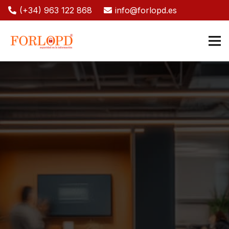
(+34) 963 122 868
info@forlopd.es