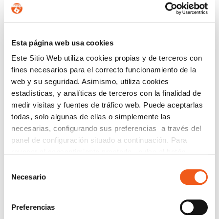
Información sobre protección de datos.- De conformidad con lo
establecido en el RGPD y en la LOPDGDD le informamos que
Seguridad y Privacidad de Datos, SL tratará sus datos con la
finalidad de gestionar su solicitud. Puede solicitar información
adicional y ejercer sus derechos enviando su solicitud a
Esta página web usa cookies
infodpo@forlopd.es
Este Sitio Web utiliza cookies propias y de terceros con
fines necesarios para el correcto funcionamiento de la
web y su seguridad. Asimismo, utiliza cookies
estadísticas, y analíticas de terceros con la finalidad de
medir visitas y fuentes de tráfico web. Puede aceptarlas
todas, solo algunas de ellas o simplemente las
necesarias, configurando sus preferencias a través del
panel de configuración situado a continuación. Para
revocar el consentimiento prestado, pulse el botón
“revocar cookies” instalado a pie de página. Puede
Selección
consultar nuestra política de cookies
política de cookies
Necesario
de
para más información.
consentimiento
Preferencias